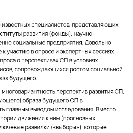
0 известных специалистов, представляющих
ституты развития (фонды), научно-
енно социальные предприятия. Довольно
 к участию в опросе и экспертных сессиях
проса о перспективах СП в условиях
зисов, сопровождающихся ростом социальной
аза будущего.
 многовариантность перспектив развития СП,
ующего) образа будущего СП в
ть главным выводом исследования. Вместо
ктории движения к ним (прогнозных
лючевые развилки («выборы»), которые