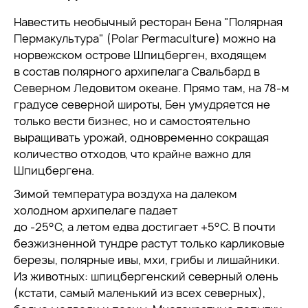
Навестить необычный ресторан Бена "Полярная
Пермакультура" (Polar Permaculture) можно на
норвежском острове Шпицберген, входящем
в состав полярного архипелага Свальбард в
Северном Ледовитом океане. Прямо там, на 78-м
градусе северной широты, Бен умудряется не
только вести бизнес, но и самостоятельно
выращивать урожай, одновременно сокращая
количество отходов, что крайне важно для
Шпицбергена.
Зимой температура воздуха на далеком
холодном архипелаге падает
до -25°C, а летом едва достигает +5°C. В почти
безжизненной тундре растут только карликовые
березы, полярные ивы, мхи, грибы и лишайники.
Из животных: шпицбергенский северный олень
(кстати, самый маленький из всех северных),