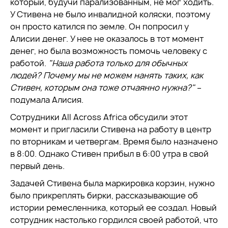
который, будучи парализованным, не мог ходить.
У Стивена не было инвалидной коляски, поэтому
он просто катился по земле. Он попросил у
Алисии денег. У нее не оказалось в тот момент
денег, но была возможность помочь человеку с
работой.
"Наша работа только для обычных
людей? Почему мы не можем нанять таких, как
Стивен, которым она тоже отчаянно нужна?"
–
подумала Алисия.
Сотрудники All Across Africa обсудили этот
момент и пригласили Стивена на работу в центр
по вторникам и четвергам. Время было назначено
в 8:00. Однако Стивен прибыл в 6:00 утра в свой
первый день.
Задачей Стивена была маркировка корзин, нужно
было прикреплять бирки, рассказывающие об
истории ремесленника, который ее создал. Новый
сотрудник настолько гордился своей работой, что