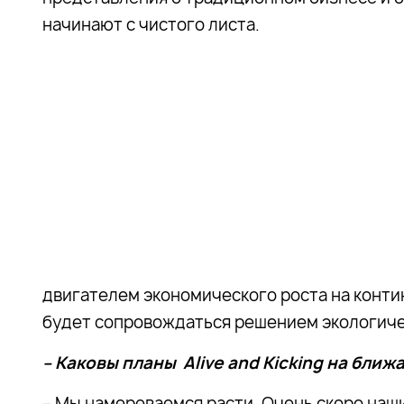
начинают с чистого листа.
двигателем экономического роста на контин
будет сопровождаться решением экологиче
– Каковы планы Alive and Kicking на бли
– Мы намереваемся расти. Очень скоро наши