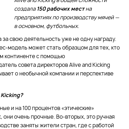
Alive and Kicking в общей сложности
создала
150 рабочих мест
на
предприятиях по производству мячей —
в основном, футбольных.
 за свою деятельность уже не одну награду.
ес-модель может стать образцом для тех, кто
ом континенте с помощью
тель совета директоров Alive and Kicking
ывает о необычной компании и перспективе
 Kicking?
ные и на 100 процентов «этические»
, они очень прочные. Во-вторых, это ручная
водстве заняты жители стран, где с работой