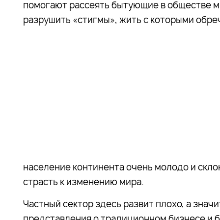
помогают рассеять бытующие в обществе ми
разрушить «стигмы», жить с которыми обреч
население континента очень молодо и склон
страсть к изменению мира.
Частный сектор здесь развит плохо, а знач
представления о традиционном бизнесе и 