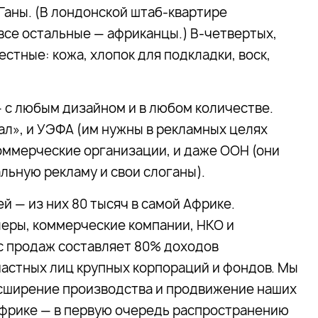
 Ганы. (В лондонской штаб-квартире
все остальные — африканцы.) В-четвертых,
стные: кожа, хлопок для подкладки, воск,
— с любым дизайном и в любом количестве.
ал», и УЭФА (им нужны в рекламных целях
коммерческие организации, и даже ООН (они
льную рекламу и свои слоганы).
чей — из них 80 тысяч в самой Африке.
еры, коммерческие компании, НКО и
с продаж составляет 80% доходов
астных лиц крупных корпораций и фондов. Мы
асширение производства и продвижение наших
фрике — в первую очередь распространению