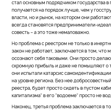
стал основным подрядчиком государства в 
получается на порядок лучше, чем у госстр
власти, но и рынок, на котором они работаю
всегда становятся предприниматели-идеалис
совесть – а это тоже немаловажно.
Но проблема с реестром не только в инертн
закон не работает, заключается в том, что
осознают себя таковыми. Они просто делаю
скромную прибыль и даже не помышляют о т
они испытали катарсис самоидентификации,
на уровне региона. Без нее добросовестны
реестра, будет просто сидеть в пустом каб
капитализма" в его "водоеме" просто не вод
Наконец, третья проблема заключается в т