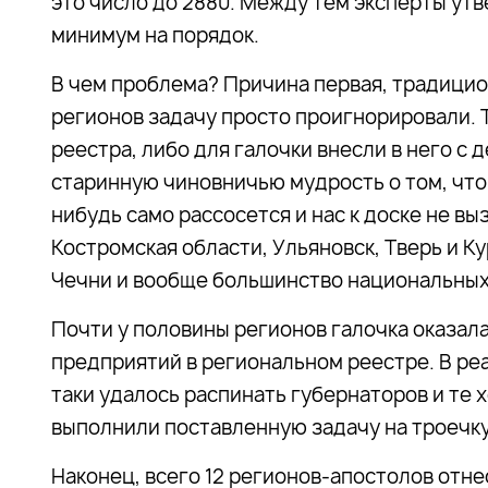
это число до 2880. Между тем эксперты утв
минимум на порядок.
В чем проблема? Причина первая, традицио
регионов задачу просто проигнорировали. 
реестра, либо для галочки внесли в него с д
старинную чиновничью мудрость о том, что 
нибудь само рассосется и нас к доске не вы
Костромская области, Ульяновск, Тверь и К
Чечни и вообще большинство национальных 
Почти у половины регионов галочка оказала
предприятий в региональном реестре. В реа
таки удалось распинать губернаторов и те 
выполнили поставленную задачу на троечку
Наконец, всего 12 регионов-апостолов отне