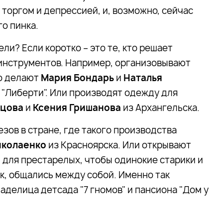
торгом и депрессией, и, возможно, сейчас
о пинка.
ли? Если коротко – это те, кто решает
инструментов. Например, организовывают
то делают
Мария Бондарь
и
Наталья
 "Либерти". Или производят одежду для
ецова
и
Ксения Гришанова
из Архангельска.
зов в стране, где такого производства
иколаенко
из Красноярска. Или открывают
 для престарелых, чтобы одинокие старики и
к, общались между собой. Именно так
ладелица детсада "7 гномов" и пансиона "Дом у