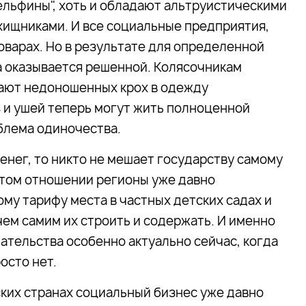
Дельфины", хоть и обладают альтруистическими
 хищниками. И все социальные предприятия,
товарах. Но в результате для определенной
а оказывается решенной. Колясочникам
вают недоношенных крох в одежду
з и ушей теперь могут жить полноценной
облема одиночества.
 денег, то никто не мешает государству самому
 этом отношении регионы уже давно
му тарифу места в частных детских садах и
чем самим их строить и содержать. И именно
тельства особенно актуально сейчас, когда
осто нет.
ских странах социальный бизнес уже давно