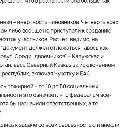
ерждают, что в реальности она больше как
нная – инертность чиновников. Четверть всех
Там либо вообще не приступали к созданию
есяток участников. Расчет, видимо, на
"документ должен отлежаться", авось как-
зовут. Среди "двоечников" – Калужская и
урган, весь Северный Кавказ за исключением
республик, включая Чукотку и ЕАО.
сь пожирней – от 10 до 50 социальных
льности это означает, что федералам все-
хотя бы назначили ответственных, а те
.
слись к задаче со всей серьезностью и внесли