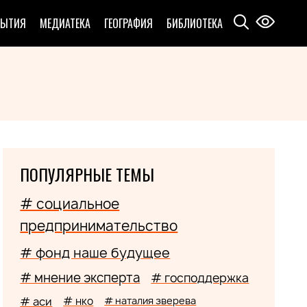
БЫТИЯ
МЕДИАТЕКА
ГЕОГРАФИЯ
БИБЛИОТЕКА
ПОПУЛЯРНЫЕ ТЕМЫ
# социальное
предпринимательство
# фонд наше будущее
# мнение эксперта
# господдержка
# аси
# нко
# наталия зверева