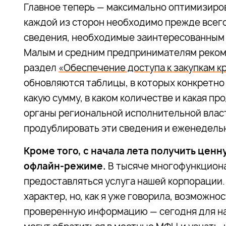
Главное теперь — максимально оптимизиров
каждой из сторон необходимо прежде всего
сведения, необходимые заинтересованным 
Малым и средним предпринимателям реко
раздел
«Обеспечение доступа к закупкам к
обновляются таблицы, в которых конкретно у
какую сумму, в каком количестве и какая пр
органы региональной исполнительной влас
продублировать эти сведения и еженедель
Кроме того, с начала лета получить цен
офлайн-режиме.
В тысяче многофункциона
предоставляться услуга нашей корпорации.
характер, но, как я уже говорила, возможн
проверенную информацию — сегодня для на