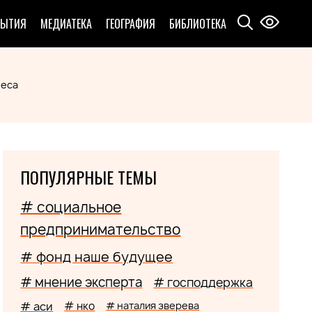
БЫТИЯ
МЕДИАТЕКА
ГЕОГРАФИЯ
БИБЛИОТЕКА
неса
ПОПУЛЯРНЫЕ ТЕМЫ
# социальное
предпринимательство
# фонд наше будущее
# мнение эксперта
# господдержка
# аси
# нко
# наталия зверева