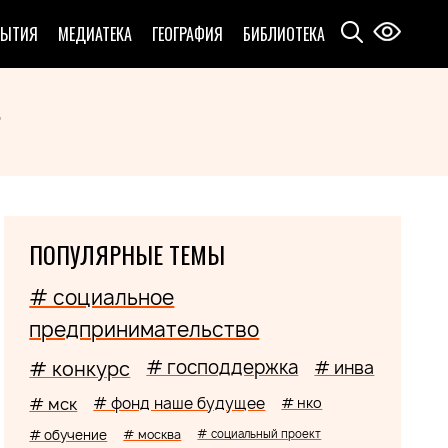
БЫТИЯ
МЕДИАТЕКА
ГЕОГРАФИЯ
БИБЛИОТЕКА
"
ПОПУЛЯРНЫЕ ТЕМЫ
# социальное
предпринимательство
# господдержка
# конкурс
# инва
# мск
# фонд наше будущее
# нко
# обучение
# москва
# социальный проект