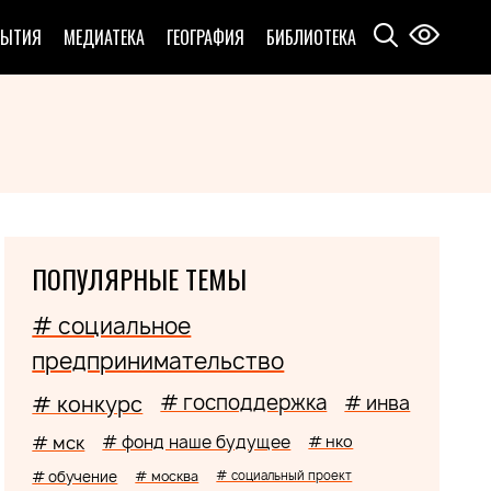
БЫТИЯ
МЕДИАТЕКА
ГЕОГРАФИЯ
БИБЛИОТЕКА
ПОПУЛЯРНЫЕ ТЕМЫ
# социальное
предпринимательство
# господдержка
# конкурс
# инва
# мск
# фонд наше будущее
# нко
# обучение
# москва
# социальный проект