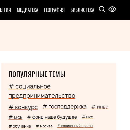
БЫТИЯ
МЕДИАТЕКА
ГЕОГРАФИЯ
БИБЛИОТЕКА
ПОПУЛЯРНЫЕ ТЕМЫ
# социальное
предпринимательство
# господдержка
# конкурс
# инва
# мск
# фонд наше будущее
# нко
# обучение
# москва
# социальный проект