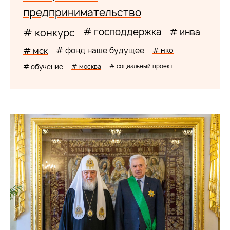
предпринимательство
# господдержка
# конкурс
# инва
# мск
# фонд наше будущее
# нко
# обучение
# москва
# социальный проект