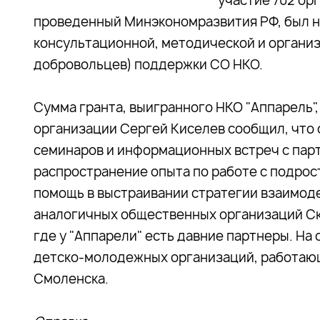
участие 702 орг
проведенный Минэкономразвития РФ, был н
консультационной, методической и организ
добровольцев) поддержки СО НКО.
Сумма гранта, выигранного НКО "Аппарель", 
организации Сергей Киселев сообщил, что 
семинаров и информационных встреч с парт
распространение опыта по работе с подро
помощь в выстраивании стратегии взаимоде
аналогичных общественных организаций Ска
где у "Аппарели" есть давние партнеры. Н
детско-молодежных организаций, работающ
Смоленска.