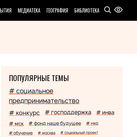
БЫТИЯ
МЕДИАТЕКА
ГЕОГРАФИЯ
БИБЛИОТЕКА
ПОПУЛЯРНЫЕ ТЕМЫ
# социальное
предпринимательство
# господдержка
# конкурс
# инва
# мск
# фонд наше будущее
# нко
# обучение
# москва
# социальный проект