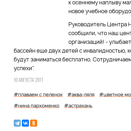
к осеннему наплыву ма
новое учебное оборуд
Руководитель Центра Н
сообщили, что наш цен
организаций! - улыбает
бассейн еще двух детей с инвалидностью, 
будут заниматься бесплатно. Сотрудничаем
успехи".
10 АВГУСТА 2011
#плаваем с пеленок
#аква-ляля
#цветное мо
#нина пархоменко
#астрахань