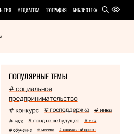
БЫТИЯ
МЕДИАТЕКА
ГЕОГРАФИЯ
БИБЛИОТЕКА
й
ПОПУЛЯРНЫЕ ТЕМЫ
# социальное
предпринимательство
# господдержка
# конкурс
# инва
# мск
# фонд наше будущее
# нко
# обучение
# москва
# социальный проект