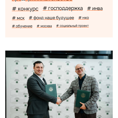
# господдержка
# конкурс
# инва
# мск
# фонд наше будущее
# нко
# обучение
# москва
# социальный проект