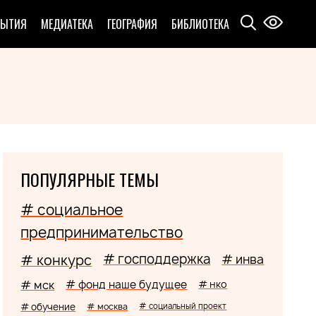
БЫТИЯ
МЕДИАТЕКА
ГЕОГРАФИЯ
БИБЛИОТЕКА
ПОПУЛЯРНЫЕ ТЕМЫ
# социальное
предпринимательство
# господдержка
# конкурс
# инва
# мск
# фонд наше будущее
# нко
# обучение
# москва
# социальный проект