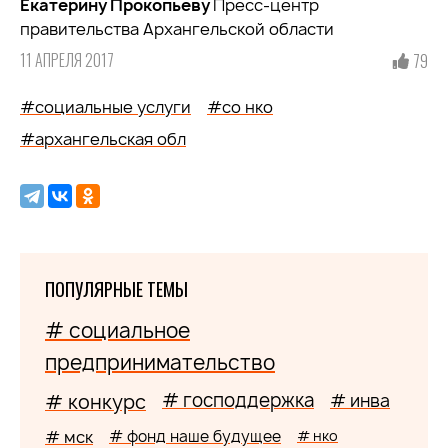
Екатерину Прокопьеву
Пресс-центр
правительства Архангельской области
11 АПРЕЛЯ 2017
79
#социальные услуги
#co нко
#архангельская обл
ПОПУЛЯРНЫЕ ТЕМЫ
# социальное
предпринимательство
# господдержка
# конкурс
# инва
# мск
# фонд наше будущее
# нко