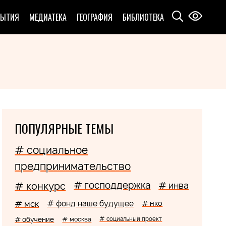
БЫТИЯ
МЕДИАТЕКА
ГЕОГРАФИЯ
БИБЛИОТЕКА
ПОПУЛЯРНЫЕ ТЕМЫ
# социальное
предпринимательство
# господдержка
# конкурс
# инва
# мск
# фонд наше будущее
# нко
# обучение
# москва
# социальный проект