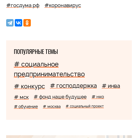
#госдума рф
#коронавирус
ПОПУЛЯРНЫЕ ТЕМЫ
# социальное
предпринимательство
# господдержка
# конкурс
# инва
# мск
# фонд наше будущее
# нко
# обучение
# москва
# социальный проект