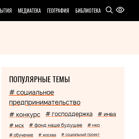
БЫТИЯ
МЕДИАТЕКА
ГЕОГРАФИЯ
БИБЛИОТЕКА
ПОПУЛЯРНЫЕ ТЕМЫ
# социальное
предпринимательство
# господдержка
# конкурс
# инва
# мск
# фонд наше будущее
# нко
# обучение
# москва
# социальный проект