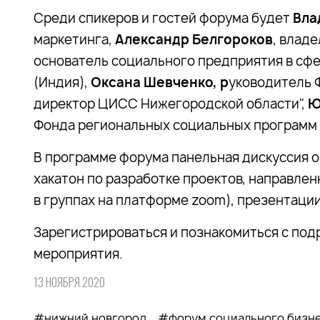
Среди спикеров и гостей форума будет
Вла
маркетинга,
Александр Белгороков
, влад
основатель социального предприятия в сфе
(Индия),
Оксана Шевченко, р
уководитель 
директор ЦИСС Нижегородской области",
Ю
Фонда региональных социальных программ 
В программе форума панельная дискуссия 
хакатон по разработке проектов, направле
в группах на платформе zoom), презентации 
Зарегистрироваться и познакомиться с по
мероприятия.
13 НОЯБРЯ 2020
#нижний новгород
#форум социального бизн