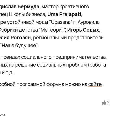
дислав Бермуда
, мастер креативного
елец Школы бизнеса,
Uma Prajapati
,
ре устойчивой моды "Upasana" г. Ауровиль
Фабрики детства "Метеорит",
Игорь Седых
,
лия Рогозян
, региональный представитель
"Наше будущее".
о трендах социального предпринимательства,
нных на решение социальных проблем (работа
и т.д.
дробной программой форума можно на
сайте
2
еса