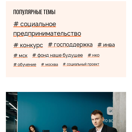
ПОПУЛЯРНЫЕ ТЕМЫ
# социальное
предпринимательство
# господдержка
# конкурс
# инва
# мск
# фонд наше будущее
# нко
# обучение
# москва
# социальный проект