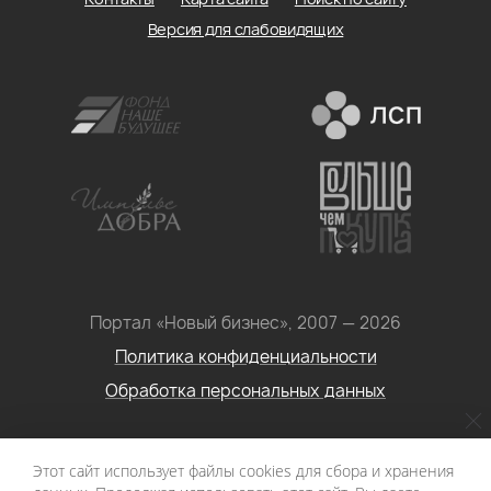
Версия для слабовидящих
Портал «Новый бизнес», 2007 — 2026
Политика конфиденциальности
Обработка персональных данных
Условия использования информации с сайта: Материалы
Этот сайт использует файлы cookies для сбора и хранения
портала «Новый бизнес. Социальное