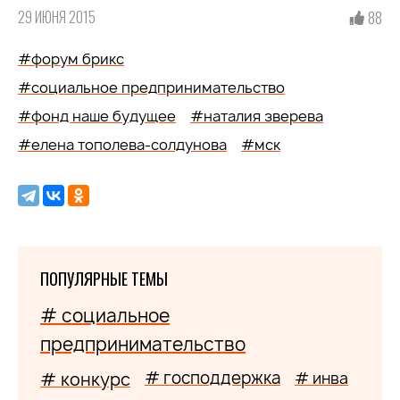
29 ИЮНЯ 2015
88
#форум брикс
#социальное предпринимательство
#фонд наше будущее
#наталия зверева
#елена тополева-солдунова
#мск
ПОПУЛЯРНЫЕ ТЕМЫ
# социальное
предпринимательство
# господдержка
# конкурс
# инва