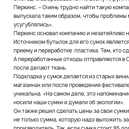
Перкинс. – Очень трудно найти такую комп
выпускала таким образом, чтобы проблемы м
усугублялись».
Перкинс основал компанию и незатейливо наз
Источником бутылок для его сумок является
приему и переработке пластика. Тем, кто с
А переработанные отходы отправляются в СШ
после делают ткань.
Подкладка у сумок делается из старых вини
магазинах или после проведения фестивале
уникальна. «На самом деле, это напоминание
носили наши сумки и думали об экологии».
Он также решил сделать цены за свои сумк
не только сумма, которую надо выложить за 
производитель. Так, если сумка стоит 95 дол