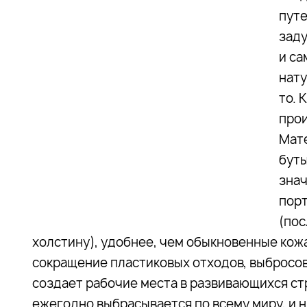
путе
заду
и са
нату
то. 
прои
Мате
буты
знач
пор
(пос
холстину), удобнее, чем обыкновенные кожа
сокращение пластиковых отходов, выбросов 
создает рабочие места в развивающихся с
ежегодно выбрасывается по всему миру, и ни