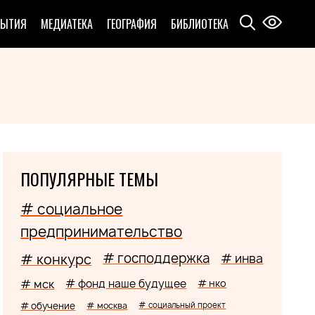
БЫТИЯ
МЕДИАТЕКА
ГЕОГРАФИЯ
БИБЛИОТЕКА
ПОПУЛЯРНЫЕ ТЕМЫ
# социальное
предпринимательство
# господдержка
# конкурс
# инва
# мск
# фонд наше будущее
# нко
# обучение
# москва
# социальный проект