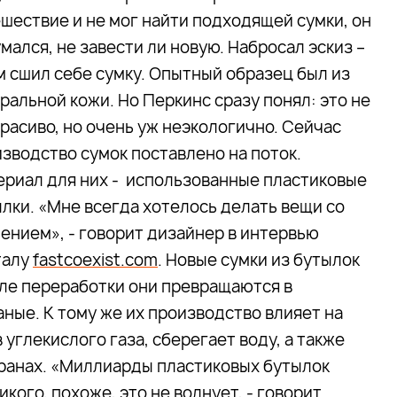
шествие и не мог найти подходящей сумки, он
мался, не завести ли новую. Набросал эскиз –
м сшил себе сумку. Опытный образец был из
ральной кожи. Но Перкинс сразу понял: это не
Красиво, но очень уж неэкологично. Сейчас
зводство сумок поставлено на поток.
риал для них - использованные пластиковые
лки. «Мне всегда хотелось делать вещи со
ением», - говорит дизайнер в интервью
талу
fastcoexist.com
. Новые сумки из бутылок
ле переработки они превращаются в
ные. К тому же их производство влияет на
углекислого газа, сберегает воду, а также
транах. «Миллиарды пластиковых бутылок
кого, похоже, это не волнует, - говорит