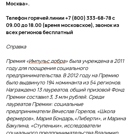
Москва».
Телефон горячей линии +7 (800) 333-68-78 с
09.00 до 18.00 (время московское), звонок из
всех регионов бесплатный
Справка
Премия «
Импульс добра
» была учреждена в 2011
году для поощрения социального
предпринимательства. В 2012 году на Премию
было выдвинуто 194 номинанта из 54 регионов.
Награждено 13 лауреатов, общий призовой Фонд
Премии составил 3, 3 млн рублей. Среди
лауреатов Премии: социальные
предприниматели Вячеслав Горелов,
«
Школа
фермеров
»
, Мария Бондарь,
«
Либерти
»
, и Марина
Бакулина,
«
Ступеньки
»
, исследователи
социального предпринимательства Владимир