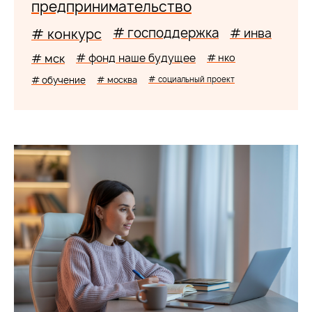
предпринимательство
# господдержка
# конкурс
# инва
# мск
# фонд наше будущее
# нко
# обучение
# москва
# социальный проект