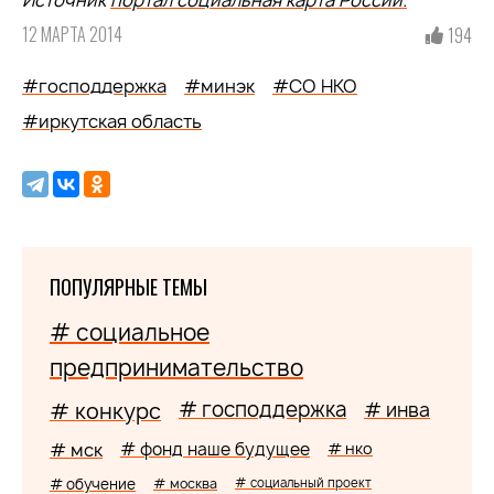
Источник
портал социальная карта России.
12 МАРТА 2014
194
#господдержка
#минэк
#СО НКО
#иркутская область
ПОПУЛЯРНЫЕ ТЕМЫ
# социальное
предпринимательство
# господдержка
# конкурс
# инва
# мск
# фонд наше будущее
# нко
# обучение
# москва
# социальный проект