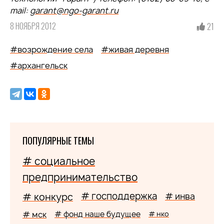
mail:
garant@ngo-garant.ru
8 НОЯБРЯ 2012
21
#возрождение села
#живая деревня
#архангельск
ПОПУЛЯРНЫЕ ТЕМЫ
# социальное
предпринимательство
# господдержка
# конкурс
# инва
# мск
# фонд наше будущее
# нко