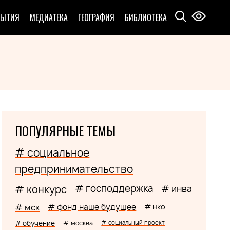
БЫТИЯ
МЕДИАТЕКА
ГЕОГРАФИЯ
БИБЛИОТЕКА
ПОПУЛЯРНЫЕ ТЕМЫ
# социальное
предпринимательство
# господдержка
# конкурс
# инва
# мск
# фонд наше будущее
# нко
# обучение
# москва
# социальный проект