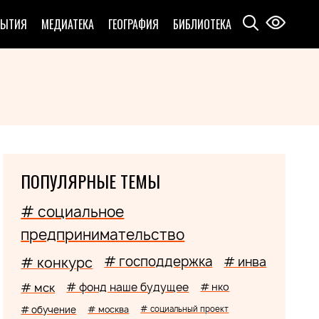
БЫТИЯ
МЕДИАТЕКА
ГЕОГРАФИЯ
БИБЛИОТЕКА
ПОПУЛЯРНЫЕ ТЕМЫ
# социальное
предпринимательство
# господдержка
# конкурс
# инва
# мск
# фонд наше будущее
# нко
# обучение
# москва
# социальный проект