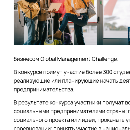
бизнесом Global Management Challenge.
В конкурсе примут участие более 300 студен
реализующие или планирующие начать деят
предпринимательства.
В результате конкурса участники получат 
социальными предпринимателями страны; п
социального проекта или идеи; прокачать 
соревновании; принять участие в национа