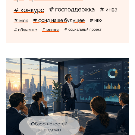
# господдержка
# конкурс
# инва
# мск
# фонд наше будущее
# нко
# обучение
# москва
# социальный проект