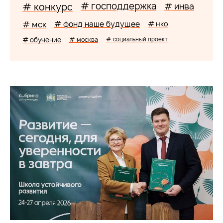
# господдержка
# конкурс
# инва
# мск
# фонд наше будущее
# нко
# обучение
# москва
# социальный проект