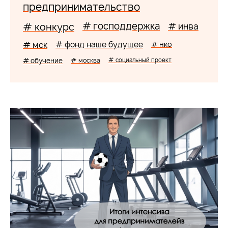
предпринимательство
# господдержка
# конкурс
# инва
# мск
# фонд наше будущее
# нко
# обучение
# москва
# социальный проект