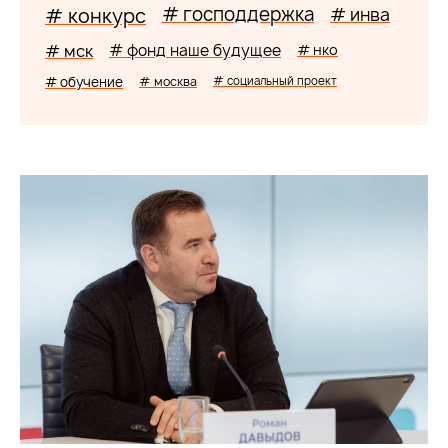
# господдержка
# конкурс
# инва
# мск
# фонд наше будущее
# нко
# обучение
# москва
# социальный проект