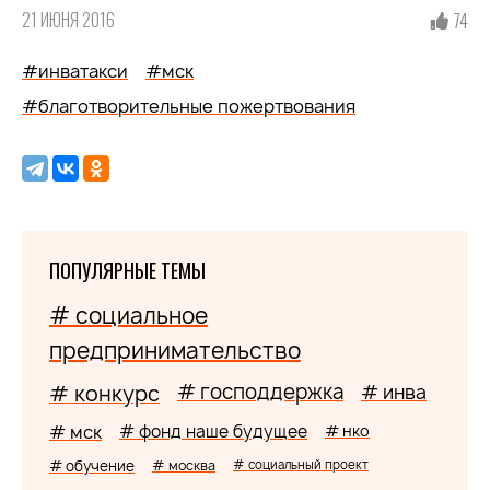
21 ИЮНЯ 2016
74
#инватакси
#мск
#благотворительные пожертвования
ПОПУЛЯРНЫЕ ТЕМЫ
# социальное
предпринимательство
# господдержка
# конкурс
# инва
# мск
# фонд наше будущее
# нко
# обучение
# москва
# социальный проект