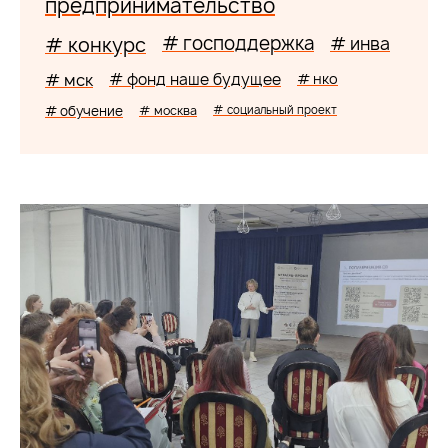
предпринимательство
# господдержка
# конкурс
# инва
# мск
# фонд наше будущее
# нко
# обучение
# москва
# социальный проект