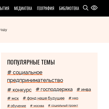
БЫТИЯ
МЕДИАТЕКА
ГЕОГРАФИЯ
БИБЛИОТЕКА
году
ПОПУЛЯРНЫЕ ТЕМЫ
# социальное
предпринимательство
# господдержка
# конкурс
# инва
# мск
# фонд наше будущее
# нко
# обучение
# москва
# социальный проект