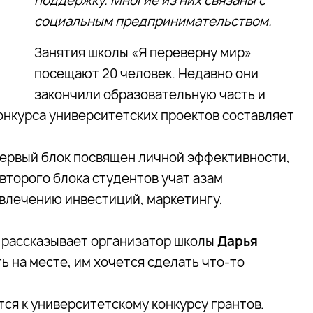
поддержку. Многие из них связаны с
социальным предпринимательством.
Занятия школы «Я переверну мир»
посещают 20 человек. Недавно они
закончили образовательную часть и
онкурса университетских проектов составляет
первый блок посвящен личной эффективности,
х второго блока студентов учат азам
влечению инвестиций, маркетингу,
– рассказывает организатор школы
Дарья
ть на месте, им хочется сделать что-то
ся к университетскому конкурсу грантов.