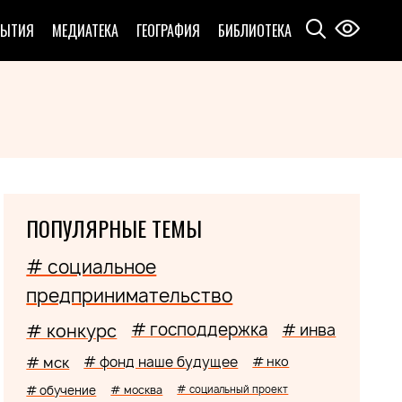
БЫТИЯ
МЕДИАТЕКА
ГЕОГРАФИЯ
БИБЛИОТЕКА
ПОПУЛЯРНЫЕ ТЕМЫ
# социальное
предпринимательство
# господдержка
# конкурс
# инва
# мск
# фонд наше будущее
# нко
# обучение
# москва
# социальный проект