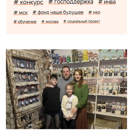
# господдержка
# конкурс
# инва
# мск
# фонд наше будущее
# нко
# обучение
# москва
# социальный проект