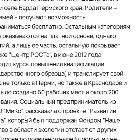
 селе Барда Пермского края. Родители –
емей – получают возможность
 заниматься бесплатно. Остальным категориям
 оказываются на платной основе, однако
ий, а лишь ее часть, остальную покрывает
же “Центр РОСТа”, в июне 2012 года
водит курсы повышения квалификации
ударственного образца) и транслирует свой
не только в Перми, но также в Краснодаре и
было создано 60 рабочих мест и около 200
ования. Социальный предприниматель из
 “МиКо”, рассказала о проекте “Развитие
ма”, который был поддержан Фондом “Наше
тво в области экологии отстает от других
 В Кирове до появления нашей продукции не