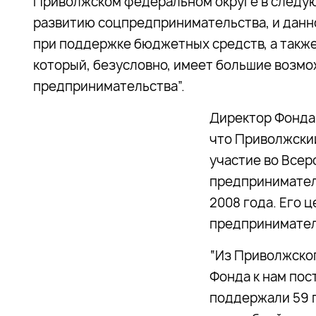
Приволжском федеральном округе в следу
развитию соцпредпринимательства, и данн
при поддержке бюджетных средств, а такж
который, безусловно, имеет большие возм
предпринимательства”.
Директор Фонда
что Приволжски
участие во Всер
предпринимател
2008 года. Его 
предпринимател
“Из Приволжског
Фонда к нам пост
поддержали 59 п