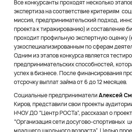
Все конкурсанты проходят несколько этапов
экспертиза на соответствие критериям со
миссия, предпринимательский подход, инн
проекта к тиражированию) и составление би
проходит профильную экспертную оценку (е
узкоспециализированным по сферам деятель
Одним из этапов конкурса является тестиро
предпринимательских способностей, котор
успех в бизнесе. После финансирования п
отсрочку выплат займа от 6 до 12 месяцев.
Социальные предприниматели
Алексей См
Киров, представили свои проекты аудитори
НЧОУ ДО “Центр РОСТа”, рассказал о проек
“Организация сети досугово-спортивных ц
младшего школьного возраста”. Целью прое