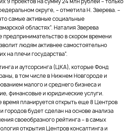
их 9 проектов на сумму 24 млн рублей – только
едеральном округе, – отметила Н. Зверева. –
что самые активные социальные
марской областях”. Наталия Зверева
ое предпринимательство в скором времени
озволит людям активнее самостоятельно
х на плечи государства”.
инга и аутсорсинга (ЦКА), которые Фонд
раны, в том числе в Нижнем Новгороде и
ованием малого и среднего бизнеса и
ие, финансовые и юридические услуги.
е время планируется открыть еще 8 Центров
 и городов будет сделан на основе анализа
ения своеобразного рейтинга – в самых
нология открытия Центров консалтинга и