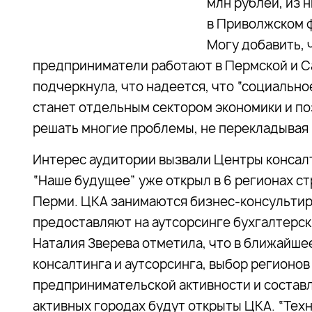
млн рублей, из н
в Приволжском ф
Могу добавить, 
предприниматели работают в Пермской и Са
подчеркнула, что надеется, что “социальн
станет отдельным сектором экономики и п
решать многие проблемы, не перекладывая и
Интерес аудитории вызвали Центры консалт
“Наше будущее” уже открыл в 6 регионах ст
Перми. ЦКА занимаются бизнес-консультир
предоставляют на аутсорсинге бухгалтерск
Наталия Зверева отметила, что в ближайше
консалтинга и аутсорсинга, выбор регионов
предпринимательской активности и составл
активных городах будут открыты ЦКА. “Тех