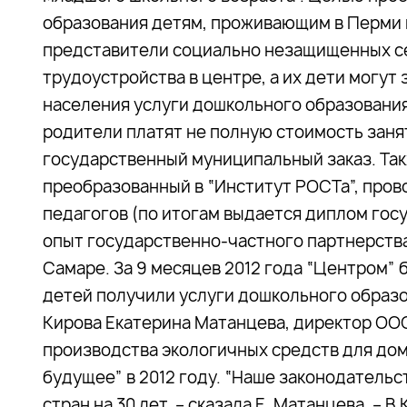
образования детям, проживающим в Перми и
представители социально незащищенных с
трудоустройства в центре, а их дети могут
населения услуги дошкольного образования
родители платят не полную стоимость занят
государственный муниципальный заказ. Так
преобразованный в “Институт РОСТа”, про
педагогов (по итогам выдается диплом гос
опыт государственно-частного партнерства 
Самаре. За 9 месяцев 2012 года “Центром” 
детей получили услуги дошкольного образ
Кирова Екатерина Матанцева, директор ООО
производства экологичных средств для до
будущее” в 2012 году. “Наше законодательс
стран на 30 лет, – сказала Е. Матанцева. –