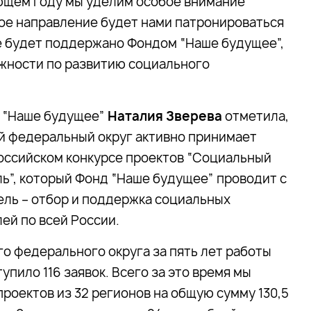
ющем году мы уделим особое внимание
ое направление будет нами патронироваться
е будет поддержано Фондом “Наше будущее”,
ожности по развитию социального
 “Наше будущее”
Наталия Зверева
отметила,
й федеральный округ активно принимает
оссийском конкурсе проектов “Социальный
ь”, который Фонд “Наше будущее” проводит с
цель – отбор и поддержка социальных
ей по всей России.
о федерального округа за пять лет работы
упило 116 заявок. Всего за это время мы
роектов из 32 регионов на общую сумму 130,5