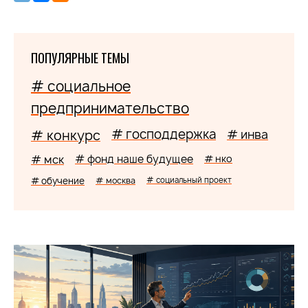
ПОПУЛЯРНЫЕ ТЕМЫ
# социальное
предпринимательство
# господдержка
# конкурс
# инва
# мск
# фонд наше будущее
# нко
# обучение
# москва
# социальный проект