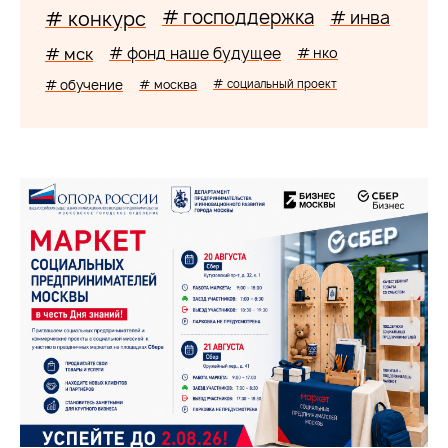
# господдержка
# конкурс
# инва
# мск
# фонд наше будущее
# нко
# обучение
# москва
# социальный проект