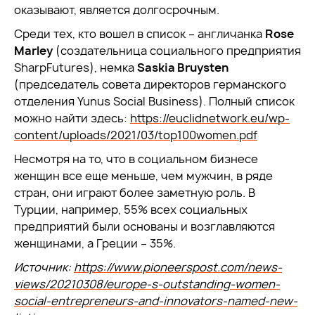
оказывают, является долгосрочным.
Среди тех, кто вошел в список – англичанка
Rose
Marley
(создательница социального предприятия
SharpFutures), немка
Saskia Bruysten
(председатель совета директоров германского
отделения Yunus Social Business). Полный список
можно найти здесь:
https://euclidnetwork.eu/wp-
content/uploads/2021/03/top100women.pdf
Несмотря на то, что в социальном бизнесе
женщин все еще меньше, чем мужчин, в ряде
стран, они играют более заметную роль. В
Турции, например, 55% всех социальных
предприятий были основаны и возглавляются
женщинами, а Греции – 35%.
Источник:
https://www.pioneerspost.com/news-
views/20210308/europe-s-outstanding-women-
social-entrepreneurs-and-innovators-named-new-