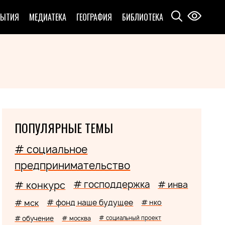
БЫТИЯ
МЕДИАТЕКА
ГЕОГРАФИЯ
БИБЛИОТЕКА
ПОПУЛЯРНЫЕ ТЕМЫ
# социальное
предпринимательство
# господдержка
# конкурс
# инва
# мск
# фонд наше будущее
# нко
# обучение
# москва
# социальный проект