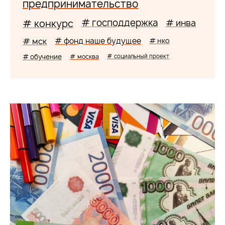
предпринимательство
# господдержка
# конкурс
# инва
# мск
# фонд наше будущее
# нко
# обучение
# москва
# социальный проект