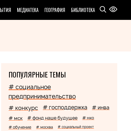
БЫТИЯ
МЕДИАТЕКА
ГЕОГРАФИЯ
БИБЛИОТЕКА
ПОПУЛЯРНЫЕ ТЕМЫ
# социальное
предпринимательство
# господдержка
# конкурс
# инва
# мск
# фонд наше будущее
# нко
# обучение
# москва
# социальный проект