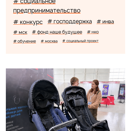
# социальное
предпринимательство
# господдержка
# конкурс
# инва
# мск
# фонд наше будущее
# нко
# обучение
# москва
# социальный проект