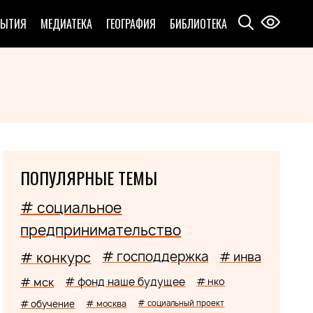
БЫТИЯ
МЕДИАТЕКА
ГЕОГРАФИЯ
БИБЛИОТЕКА
ПОПУЛЯРНЫЕ ТЕМЫ
# социальное
предпринимательство
# господдержка
# конкурс
# инва
# мск
# фонд наше будущее
# нко
# обучение
# москва
# социальный проект