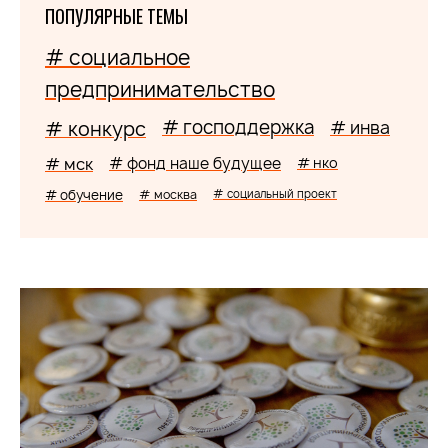
ПОПУЛЯРНЫЕ ТЕМЫ
# социальное
предпринимательство
# господдержка
# конкурс
# инва
# мск
# фонд наше будущее
# нко
# обучение
# москва
# социальный проект