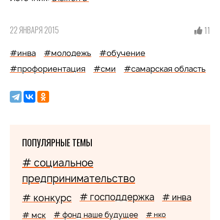
22 ЯНВАРЯ 2015
11
#инва
#молодежь
#обучение
#профориентация
#сми
#самарская область
ПОПУЛЯРНЫЕ ТЕМЫ
# социальное
предпринимательство
# господдержка
# конкурс
# инва
# мск
# фонд наше будущее
# нко