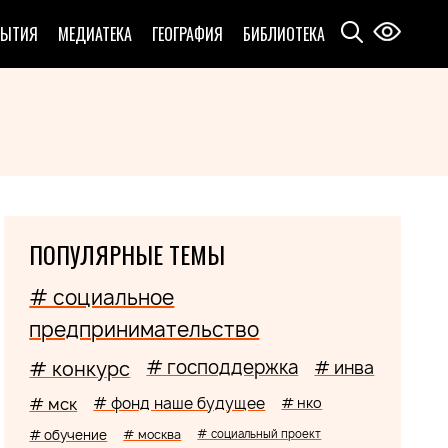
БЫТИЯ
МЕДИАТЕКА
ГЕОГРАФИЯ
БИБЛИОТЕКА
ПОПУЛЯРНЫЕ ТЕМЫ
# социальное
предпринимательство
# господдержка
# конкурс
# инва
# мск
# фонд наше будущее
# нко
# обучение
# москва
# социальный проект