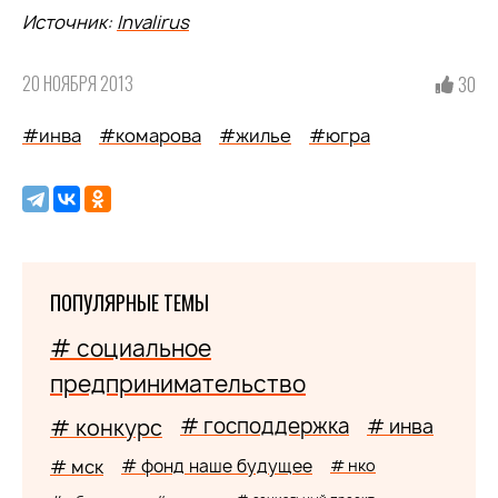
Источник:
Invalirus
20 НОЯБРЯ 2013
30
#инва
#комарова
#жилье
#югра
ПОПУЛЯРНЫЕ ТЕМЫ
# социальное
предпринимательство
# господдержка
# конкурс
# инва
# мск
# фонд наше будущее
# нко