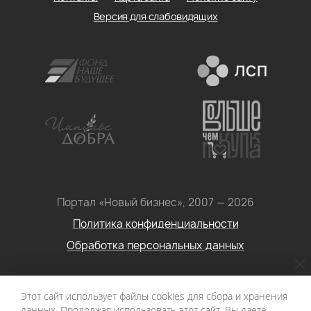
Версия для слабовидящих
Портал «Новый бизнес», 2007 — 2026
Политика конфиденциальности
Обработка персональных данных
Условия использования информации с сайта: Материалы
Этот сайт использует файлы cookies для сбора и хранения
портала «Новый бизнес. Социальное
данных. Продолжая использовать этот сайт, Вы даете