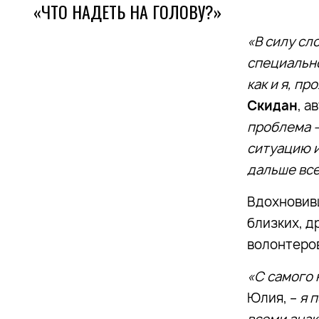
«ЧТО НАДЕТЬ НА ГОЛОВУ?»
«В силу сл
специально
как и я, п
Скидан
, а
проблема —
ситуацию и
дальше все
Вдохновив
близких, д
волонтеров
«С самого 
Юлия, –
я 