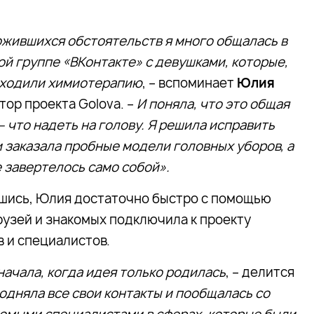
ожившихся обстоятельств я много общалась в
й группе «ВКонтакте» с девушками, которые,
роходили химиотерапию
, – вспоминает
Юлия
втор проекта Golova. –
И поняла, что это общая
 что надеть на голову. Я решила исправить
 заказала пробные модели головных уборов, а
 завертелось само собой».
шись, Юлия достаточно быстро с помощью
рузей и знакомых подключила к проекту
 и специалистов.
начала, когда идея только родилась
, – делится
подняла все свои контакты и пообщалась со