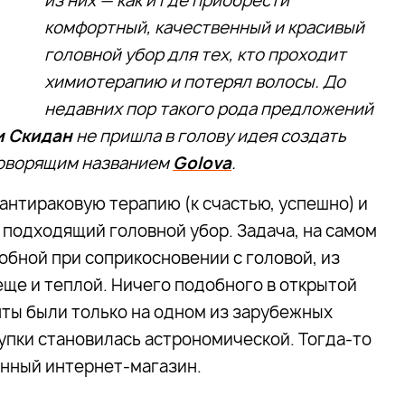
из них — как и где приобрести
комфортный, качественный и красивый
головной убор для тех, кто проходит
химиотерапию и потерял волосы. До
недавних пор такого рода предложений
 Скидан
не пришла в голову идея создать
говорящим названием
Golova
.
антираковую терапию (к счастью, успешно) и
подходящий головной убор. Задача, на самом
добной при соприкосновении с головой, из
еще и теплой. Ничего подобного в открытой
ты были только на одном из зарубежных
купки становилась астрономической. Тогда-то
енный интернет-магазин.